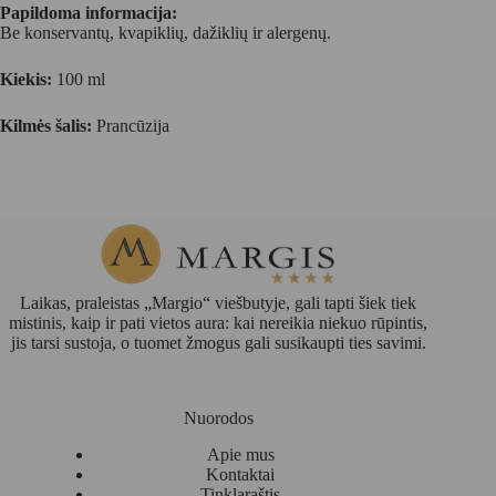
Papildoma informacija:
Be konservantų, kvapiklių, dažiklių ir alergenų.
Kiekis:
100 ml
Kilmės šalis:
Prancūzija
Laikas, praleistas „Margio“ viešbutyje, gali tapti šiek tiek
mistinis, kaip ir pati vietos aura: kai nereikia niekuo rūpintis,
jis tarsi sustoja, o tuomet žmogus gali susikaupti ties savimi.
Nuorodos
Apie mus
Kontaktai
Tinklaraštis