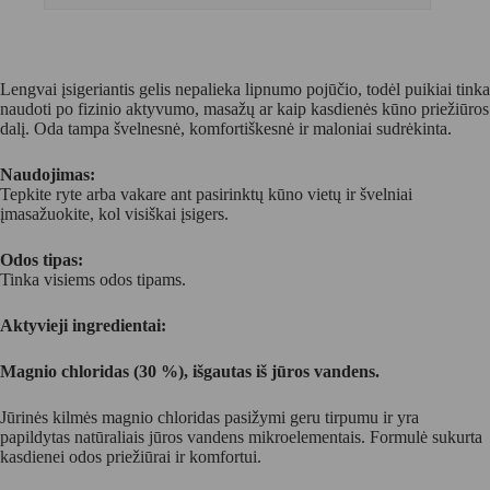
Lengvai įsigeriantis gelis nepalieka lipnumo pojūčio, todėl puikiai tinka
naudoti po fizinio aktyvumo, masažų ar kaip kasdienės kūno priežiūros
dalį. Oda tampa švelnesnė, komfortiškesnė ir maloniai sudrėkinta.
Naudojimas:
Tepkite ryte arba vakare ant pasirinktų kūno vietų ir švelniai
įmasažuokite, kol visiškai įsigers.
Odos tipas:
Tinka visiems odos tipams.
Aktyvieji ingredientai:
Magnio chloridas (30 %), išgautas iš jūros vandens.
Jūrinės kilmės magnio chloridas pasižymi geru tirpumu ir yra
papildytas natūraliais jūros vandens mikroelementais. Formulė sukurta
kasdienei odos priežiūrai ir komfortui.