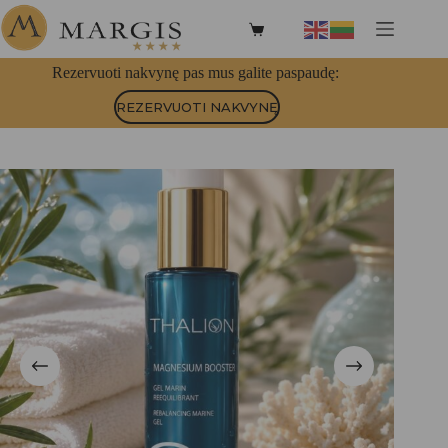
Skip
to
Shopping
content
cart
E-Parduotuvė
KOSMETIKA
THALION
Rezervuoti nakvynę pas mus galite paspaudę:
Home
Kūno kosmetika
Jūrinio magnio gelis THALION
REZERVUOTI NAKVYNĘ