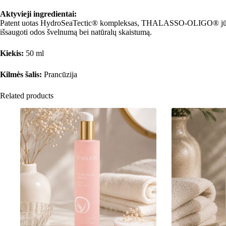
Aktyvieji ingredientai:
Patent uotas HydroSeaTectic® kompleksas, THALASSO-OLIGO® jūriniai 
išsaugoti odos švelnumą bei natūralų skaistumą.
Kiekis:
50 ml
Kilmės šalis:
Prancūzija
Related products