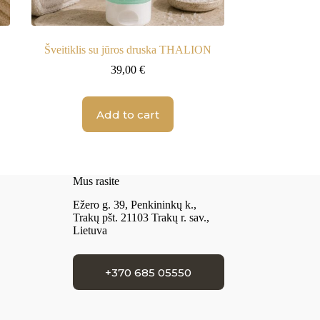
Šveitiklis su jūros druska THALION
39,00
€
Add to cart
Mus rasite
Ežero g. 39, Penkininkų k.,
Trakų pšt. 21103 Trakų r. sav.,
Lietuva
+370 685 05550