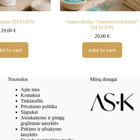
 magnis THALION
Vonios druska “Vandenyno kristalai”
THALION
29,00
€
29,00
€
d to cart
Add to cart
Nuorodos
Mūsų draugai
Apie mus
Kontaktai
Tinklaraštis
Privatumo politika
Slapukai
Atsiskaitymo ir pinigų
grąžinimo taisyklės
Pirkimo ir užsakymo
taisyklės