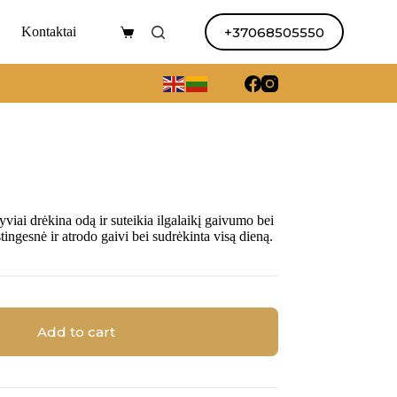
+37068505550
Kontaktai
Shopping
cart
yviai drėkina odą ir suteikia ilgalaikį gaivumo bei
ingesnė ir atrodo gaivi bei sudrėkinta visą dieną.
Add to cart