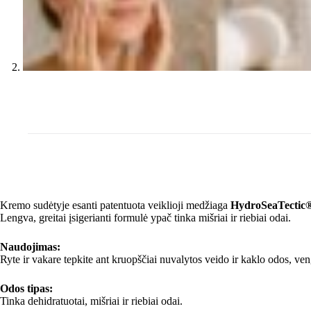
Kremo sudėtyje esanti patentuota veiklioji medžiaga
HydroSeaTectic
Lengva, greitai įsigerianti formulė ypač tinka mišriai ir riebiai odai.
Naudojimas:
Ryte ir vakare tepkite ant kruopščiai nuvalytos veido ir kaklo odos, ven
Odos tipas:
Tinka dehidratuotai, mišriai ir riebiai odai.