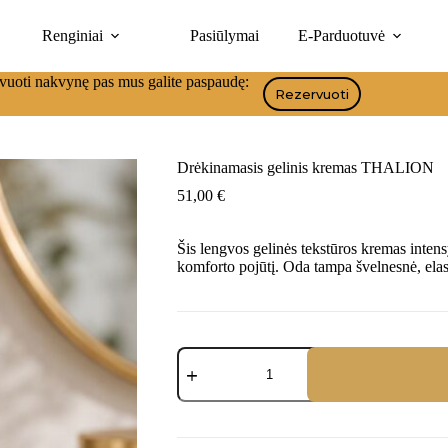
Renginiai
Pasiūlymai
E-Parduotuvė
tika
Drėkinamasis gelinis kremas THALION
vuoti nakvynę pas mus galite paspaudę:
Rezervuoti
Drėkinamasis gelinis kremas THALION
51,00
€
Šis lengvos gelinės tekstūros kremas intens
komforto pojūtį. Oda tampa švelnesnė, elast
Drėkinamasis
gelinis
kremas
THALION
quantity