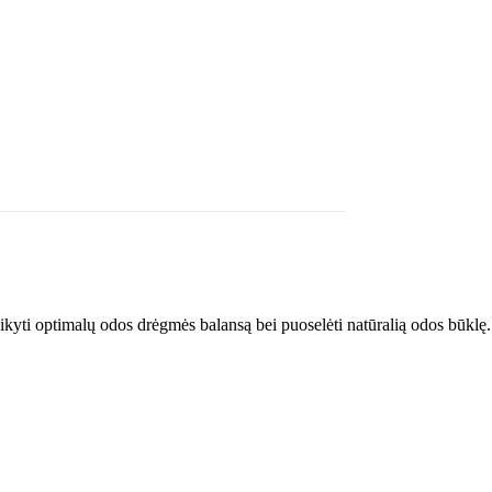
aikyti optimalų odos drėgmės balansą bei puoselėti natūralią odos būklę.