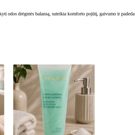
i odos drėgmės balansą, suteikia komforto pojūtį, gaivumo ir padeda