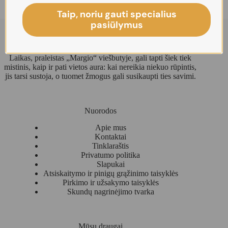
Taip, noriu gauti specialius
pasiūlymus
Laikas, praleistas „Margio“ viešbutyje, gali tapti šiek tiek
mistinis, kaip ir pati vietos aura: kai nereikia niekuo rūpintis,
jis tarsi sustoja, o tuomet žmogus gali susikaupti ties savimi.
Nuorodos
Apie mus
Kontaktai
Tinklaraštis
Privatumo politika
Slapukai
Atsiskaitymo ir pinigų grąžinimo taisyklės
Pirkimo ir užsakymo taisyklės
Skundų nagrinėjimo tvarka
Mūsų draugai