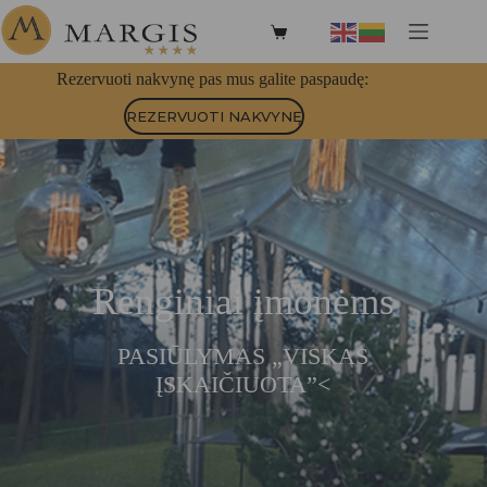
Rezervuoti nakvynę pas mus galite paspaudę:
REZERVUOTI NAKVYNĘ
Renginiai įmonėms
PASIŪLYMAS „VISKAS
ĮSKAIČIUOTA”<