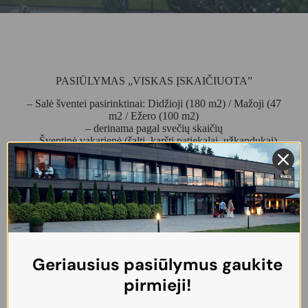
PASIŪLYMAS „VISKAS ĮSKAIČIUOTA”
– Salė šventei pasirinktinai: Didžioji (180 m2) / Mažoji (47
m2 / Ežero (100 m2)
– derinama pagal svečių skaičių
– Šventinė vakarienė (šalti, karšti patiekalai, užkandukai)
– Vaisvandeniai (sultys, stalo vanduo, kava, arbata)
Dėl pasiūlymo teirautis:
Aušra
tel:
+370 685 35303
vadyba@margis.lt
DETALESNĘ INFORMACIJĄ
MIELAI SUTEIKSIME:
Geriausius pasiūlymus gaukite
Aušra, tel.
+370 685 35303
pirmieji!
vadyba@margis.lt